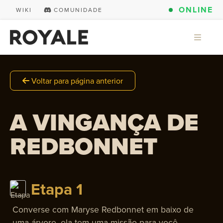
ONLINE
WIKI
COMUNIDADE
Voltar para página anterior
A VINGANÇA DE
REDBONNET
Etapa 1
Converse com Maryse Redbonnet em baixo de
uma árvore, ela tem uma missão para você.