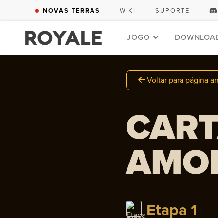
NOVAS TERRAS
WIKI
SUPORTE
JOGO
DOWNLOA
Voltar para página an
CART
AMO
Etapa 1