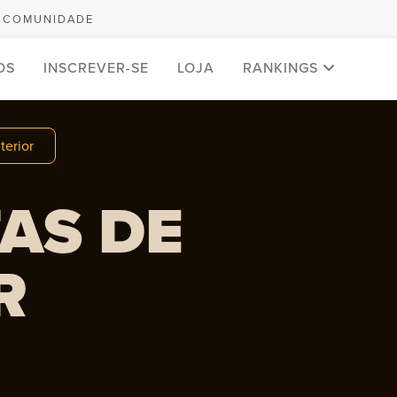
COMUNIDADE
DS
INSCREVER-SE
LOJA
RANKINGS
terior
AS DE
R