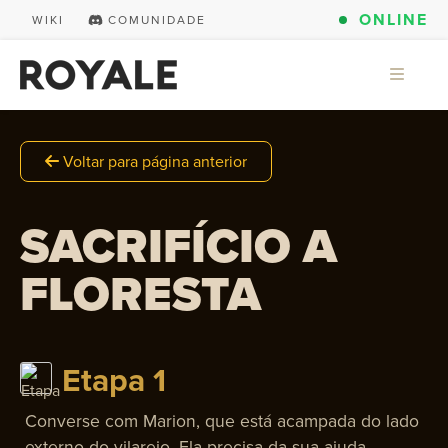
ONLINE
WIKI
COMUNIDADE
Voltar para página anterior
SACRIFÍCIO A
FLORESTA
Etapa 1
Converse com Marion, que está acampada do lado
externo do vilarejo. Ela precisa da sua ajuda.