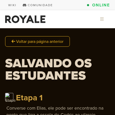
ONLINE
WIKI
COMUNIDADE
Voltar para página anterior
SALVANDO OS
ESTUDANTES
Etapa 1
Converse com Elias, ele pode ser encontrado na
ponte que liga a escola de Cedric ao vilarejo.