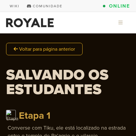
ONLINE
WIKI
COMUNIDADE
Voltar para página anterior
SALVANDO OS
ESTUDANTES
Etapa 1
Converse com Tiku, ele está localizado na estrada
entre o templo de Pa'agrio e o vilarejo.