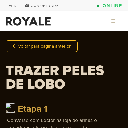
ONLINE
WIKI
COMUNIDADE
Voltar para página anterior
TRAZER PELES
DE LOBO
Etapa 1
Converse com Lector na loja de armas e
armaduras, ele precisa de sua ajuda.